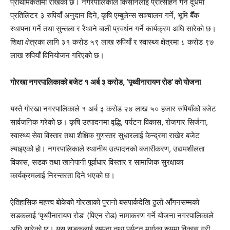
प्राथमिकतामा राखेको छ। नगरपालिकाले किसानलाई प्रोत्साहन गर्न दूधमा
प्रतिलिटर ३ रुपियाँ अनुदान दिने, कृषि एम्बुलेन्स सञ्चालन गर्ने, भूमि बैँक
स्थापना गर्ने तथा सुन्तला र रैथाने बाली प्रवर्धन गर्ने कार्यक्रम अघि सारेको छ।
शिक्षा क्षेत्रका लागि ३१ करोड ५९ लाख रुपियाँ र स्वास्थ्य क्षेत्रमा ८ करोड ९७
लाख रुपियाँ विनियोजन गरिएको छ।
गोरखा नगरपालिकाको बजेट १ अर्ब ३ करोड, ‘पृथ्वीनारायण रोड’ को योजना
यस्तै गोरखा नगरपालिकाले १ अर्ब ३ करोड २४ लाख ५० हजार रुपियाँको बजेट
सार्वजनिक गरेको छ। कृषि उत्पादनमा वृद्धि, पर्यटन विकास, रोजगार सिर्जना,
स्वास्थ्य सेवा विस्तार तथा शैक्षिक गुणस्तर सुधारलाई केन्द्रमा राखेर बजेट
ल्याइएको हो। नगरपालिकाले स्थानीय उत्पादनको बजारीकरण, उद्यमशीलता
विकास, सडक तथा खानेपानी पूर्वाधार विस्तार र सामाजिक सुरक्षाका
कार्यक्रमलाई निरन्तरता दिने भएको छ।
ऐतिहासिक महत्त्व बोकेको गोरखाको पुरानो बसपार्कदेखि ठुलो आँगनसम्मको
सडकलाई ‘पृथ्वीनारायण रोड’ (पिएन रोड) नामाकरण गर्ने योजना नगरपालिकाले
अघि सारेको छ। यस सडकलाई सम्पदा तथा पर्यटन मार्गका रूपमा विकास गरी