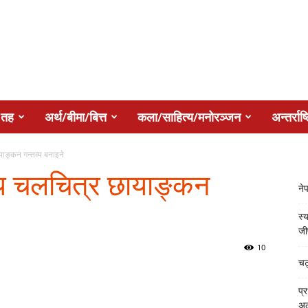
 तह
अर्थ/बीमा/बित्त
कला/साहित्य/मनोरञ्जन
अन्तर्राष्
ायाङ्कन गन्तव्य बनाइने
्रिय चलचित्र छायाङ्कन
ने
स्य
जी
10
चट
प्
अल