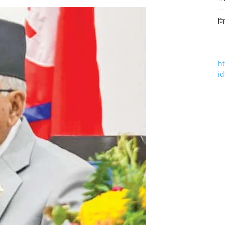
जि
h
i