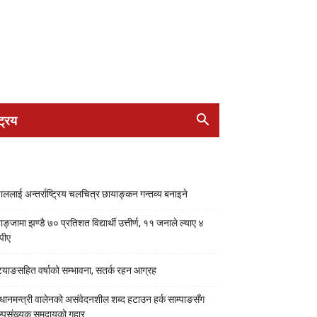
ट्रिय
पाललाई अन्तर्राष्ट्रिय चलचित्र छायाङ्कन गन्तव्य बनाइने
ाङ्जामा झण्डै ७० प्रतिशत विद्यार्थी उत्तीर्ण, ११ जनाले ल्याए ४
पीए
्याङसहित वर्षाको सम्भावना, सतर्क रहन आग्रह
रधानमन्त्री वालेनको असंवेदनशील शब्द हटाउन हर्क साम्पाङसँग
्पसंख्यक समुदायको गुहार