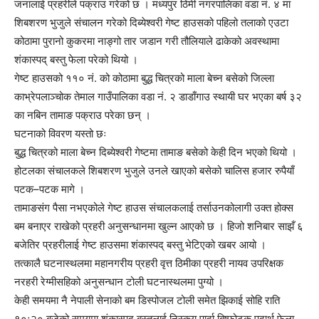
जनालाई प्रहरीले पक्राउ गरेको छ । मध्यपुर ठिमी नगरपालिका वडा नं. ४ मा
शिबशरण भुजुले संचालन गरेको दिब्येश्वरी गेष्ट हाउसको पहिलो तलाको एउटा
कोठामा पुरानो कुकरमा नाङ्गो तार जडान गरी तौलियाले ढाकेको अवस्थामा
शंकास्पद् बस्तु फेला परेको थियो ।
गेष्ट हाउसको ११० नं. को कोठामा बुद्ध चित्रको माला बेच्न बसेको जिल्ला
काभ्रेपलाञ्चोक तेमाल गाउँपालिका वडा नं. २ डाडाँगाउ स्थायी घर भएका बर्ष ३२
का नबिन तामाङ पक्राउ परेका छन् ।
घटनाको विवरण यस्तो छः
बुद्ध चित्रको माला बेच्न दिब्येश्वरी गेष्टमा तामाङ बसेको केही दिन भएको थियो ।
होटलका संचालकले शिबशरण भुजुले उनले खाएको बसेको चालिस हजार रुपैयाँ
पटक–पटक मागे ।
तामाङसंग पैसा नभएकोले गेष्ट हाउस संचालकलाई तर्साउनकोलागी उक्त होक्स
बम बनाएर राखेको प्रहरी अनुसन्धानमा खुल्न आएको छ । हिजो शनिबार साझँ ६
बजेतिर प्रहरीलाई गेष्ट हाउसमा शंकास्पद् बस्तु भेटिएको खबर आयो ।
तत्कालै घटनास्थलमा महानगरीय प्रहरी वृत्त ठिमीका प्रहरी नायव उपरिक्षक
नरहरी रेग्मीसहिको अनुसन्धान टोली घटनास्थलमा पुग्यो ।
केही समयमा नै नेपाली सेनाको बम डिस्पोजल टोली समेत झिकाई सोहि राति
१०ः२० बजेको समयमा शंकास्पद् बस्तुलाई निस्कृय पार्दा बिष्फोटक पदार्थ फेला