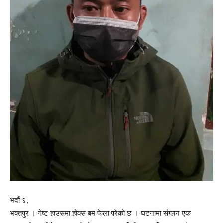
भदौं ६,
भक्तपुर । गेष्ट हाउसमा होक्स बम फेला परेको छ । घटनामा संग्लन एक