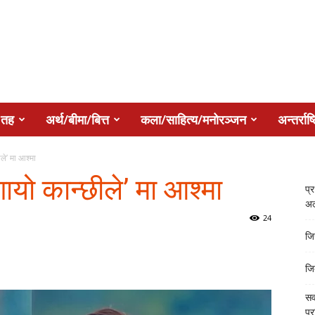
 तह
अर्थ/बीमा/बित्त
कला/साहित्य/मनोरञ्जन
अन्तर्राष्
ले’ मा आश्मा
ायो कान्छीले’ मा आश्मा
प्
अल
24
जि
जि
सर
प्