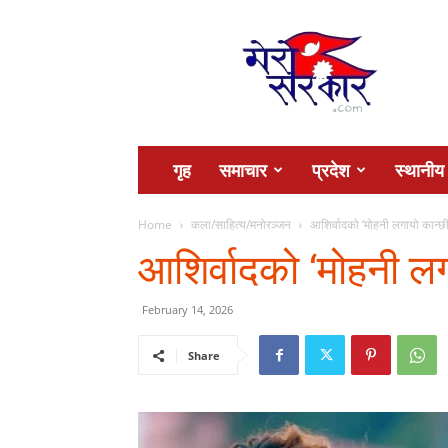
Mero
Sarkar
गृह
समाचार
प्रदेश
स्थानीय
Home
कला/साहित्य/मनोरञ्जन
आशिर्वादको ‘मोहनी लगायो कान्छी
आशिर्वादको ‘मोहनी लग
February 14, 2026
Share