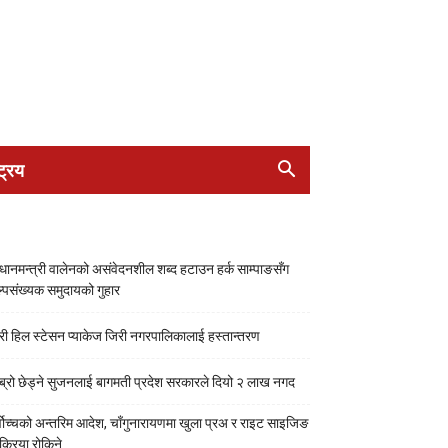
ट्रिय
रधानमन्त्री वालेनको असंवेदनशील शब्द हटाउन हर्क साम्पाङसँग
्पसंख्यक समुदायको गुहार
री हिल स्टेसन प्याकेज जिरी नगरपालिकालाई हस्तान्तरण
ब्रो छेड्ने सुजनलाई बागमती प्रदेश सरकारले दियो २ लाख नगद
्वोच्चको अन्तरिम आदेश, चाँगुनारायणमा खुला प्रअ र राइट साइजिङ
रक्रिया रोकिने