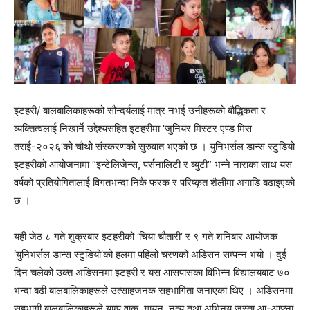
इटहरी/ बालबालिकाहरूको सौन्दर्यलाई मात्र नभई उनीहरूको बौद्धिकता र
व्यक्तित्वलाई निखार्ने उद्देश्यसहित इटहरीमा ‘जुनियर मिस्टर एण्ड मिस
तराई-२०२६’को चौथो संस्करणको सुरुवात भएको छ । युनिभर्सल डान्स स्टुडियो
इटहरीको आयोजनामा “इन्टेलिजेन्स, पर्सनालिटी र ब्युटी” भन्ने नाराका साथ यस
वर्षको प्रतियोगितालाई विगतभन्दा निकै फरक र परिष्कृत शैलीमा अगाडि बढाइएको
छ ।
यही जेठ ८ गते शुक्रबार इटहरीको ‘चिया चौतारी’ र ९ गते शनिबार आयोजक
‘युनिभर्सल डान्स स्टुडियो’को हलमा पहिलो चरणको अडिसन सम्पन्न भयो । दुई
दिन चलेको उक्त अडिसनमा इटहरी र यस आसपासका विभिन्न विद्यालयबाट ७०
भन्दा बढी बालबालिकाहरूले उत्साहजनक सहभागिता जनाएका थिए । अडिसनमा
सहभागी बालबालिकाहरूले र्‍याम्प वाक, गायन, नृत्य तथा अभिनय जस्ता आ-आफ्ना