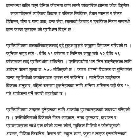
ज्ञानभन्दा बाहिर गएर दैनिक जीवनमा काम लाग्ने व्यवहारिक ज्ञानमा जोड दिइनेछ
। सहभागीहरूले व्यक्तित्व विकास र पब्लिक स्पिकिङ, टेबल म्यानर्स र सेल्फ
डिफेन्स, योगा र र्‍याम्प वाक, दन्त सेवा, छालाको हेरचाह र ट्राफिक नियम सम्बन्धी
ज्ञान जस्ता कुराहरू को प्रशिक्षण दिइने छ ।
प्रतियोगितामा बालबालिकाहरूलाई दुई छुट्टाछुट्टै समूहमा विभाजन गरिएको छ ।
जुनियर समूह तर्फ ५ देखि ११ वर्षसम्म र सिनियर समूह तर्फ १२ देखि १६
वर्षसम्मका लाई प्रतिष्पर्धामा राखिनेछ । प्रतिस्पर्धामा भाग लिन चाहनेहरूका लागि
आवेदन फारम शुल्क रु. ५०० तोकिएको छ । फारम आफ्नो विद्यालय वा युनिभर्सल
डान्स स्टुडियोको कार्यालयबाट प्राप्त गर्न सकिनेछ । म्यानेजिङ डाइरेक्टर
विकका अनुसार, पहिलो चरणमा छुट्नेहरूका लागि अन्तिम अडिसन यही जेठ १५
गते आयोजना गर्ने तयारी भइरहेको छ ।
प्रतियोगितामा उत्कृष्ट हुनेहरूका लागि आकर्षक पुरस्कारहरूको व्यवस्था गरिएको
छ । प्रतियोगिताको विजेताले गियर साइकल, नगद पुरस्कार, क्राउन र
प्रमाणपत्रका साथै एक वर्षको डान्स कोर्स, म्युजिक भिडियो र फोटोसुटको
अवसर, मिडिया फिचरिङ, फेसन सो, स्कुल ब्याग, जुत्ता र लाइफ इन्स्योरेन्सको