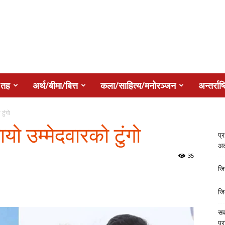
 तह
अर्थ/बीमा/बित्त
कला/साहित्य/मनोरञ्जन
अन्तर्राष्
टुंगो
यो उम्मेदवारको टुंगो
प्
अल
35
जि
जि
सर
प्