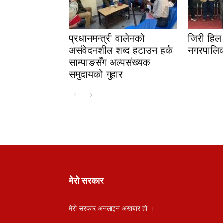
प्रधानमन्त्री वालेनको
जिरी हिल 
असंवेदनशील शब्द हटाउन हर्क
नगरपालिक
साम्पाङसँग अल्पसंख्यक
समुदायको गुहार
मेरो सरकार
मेरो सरकार अनलाइन अखबार हो ।