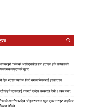
ट्रिय
रधानमन्त्री वालेनको असंवेदनशील शब्द हटाउन हर्क साम्पाङसँग
्पसंख्यक समुदायको गुहार
री हिल स्टेसन प्याकेज जिरी नगरपालिकालाई हस्तान्तरण
ब्रो छेड्ने सुजनलाई बागमती प्रदेश सरकारले दियो २ लाख नगद
्वोच्चको अन्तरिम आदेश, चाँगुनारायणमा खुला प्रअ र राइट साइजिङ
रक्रिया रोकिने