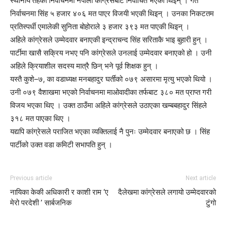
स्थानीय तहको निर्वाचनमा नेपाली कांग्रेसबाट निर्वाचित भएकी थिइन् । गत
निर्वाचनमा सिंह ५ हजार ४०६ मत पाएर विजयी भएकी थिइन् । उनका निकटतम
प्रतिस्पर्धी एमालेकी सुनिता बोहोराले ३ हजार ३९३ मत पाएकी थिइन् ।
अहिले कांग्रेसले उम्मेदवार बनाएकी इन्द्राचन्द सिंह सरिताकै भाइ बुहारी हुन् ।
पार्टीमा खासै सक्रिय नभए पनि कांग्रेसले उनलाई उम्मेदवार बनाएको हो । उनी
अहिले क्रियाशील सदस्य मात्रै छिन् भने पूर्व शिक्षक हुन् ।
यस्तै कुशे–७, का वडाध्यक्ष मनबहादुर घर्तीको ०७९ असारमा मृत्यु भएको थियो ।
उनी ०७९ वैशाखमा भएको निर्वाचनमा माओवादीका तर्फबाट ३८० मत प्राप्त गरी
विजय भएका थिए । उक्त ठाउँमा अहिले कांग्रेसले उठाएका खम्बबहादुर सिंहले
३१८ मत पाएका थिए ।
यद्यपि कांग्रेसले पराजित भएका व्यक्तिलाई नै पुनः उम्मेदवार बनाएको छ । सिंह
पार्टीको उक्त वडा कमिटी सभापति हुन् ।
Previous article
Next article
नायिका केकी अधिकारी र काशी राम ‘ए
दैलेखमा कांग्रेसले लगायो उम्मेदवारको
मेरो परदेशी ’ सार्बजनिक
टुंगो