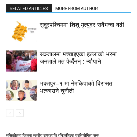
RELATED ARTICLES
MORE FROM AUTHOR
सुदूरपश्चिममा शिशु मृत्युदर सबैभन्दा बढी
सञ्जालमा मच्चाइएका हल्लाको भरमा
जनताले मत फेर्दैनन् : न्यौपाने
भक्तपुर–१ मा नेमकिपाको विरासत
भत्काउने चुनौती
मुसिकोटमा जिल्ला स्तरीय राष्ट्रपति रनिङशिल्ड प्रतियोगिता सुरु