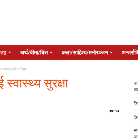
 तह
अर्थ/बीमा/बित्त
कला/साहित्य/मनोरञ्जन
अन्तर्राष्
षा मापदण्डबारे तालिम !
्वास्थ्य सुरक्षा
प्
अल
जि
94
जि
सर
प्