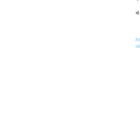
यो
h
i