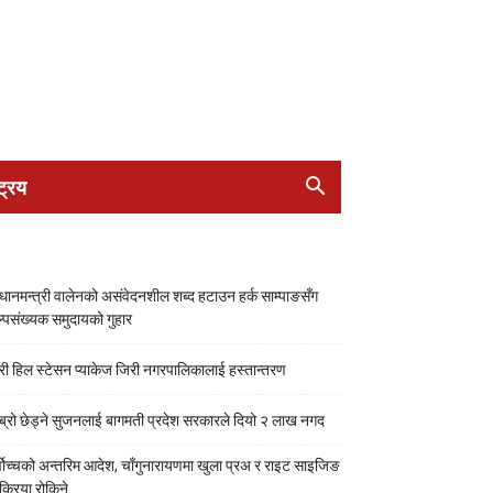
ट्रिय
रधानमन्त्री वालेनको असंवेदनशील शब्द हटाउन हर्क साम्पाङसँग
्पसंख्यक समुदायको गुहार
री हिल स्टेसन प्याकेज जिरी नगरपालिकालाई हस्तान्तरण
ब्रो छेड्ने सुजनलाई बागमती प्रदेश सरकारले दियो २ लाख नगद
्वोच्चको अन्तरिम आदेश, चाँगुनारायणमा खुला प्रअ र राइट साइजिङ
रक्रिया रोकिने