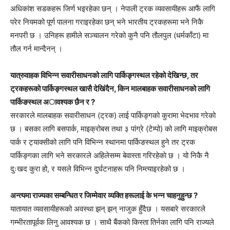
अधिकांश सडकहरू जिर्ण भइरहेका छन् । नेपाली ट्रक व्यवसायीहरू आफैं लागि
परेर नियमको पूर्ण पालना गराइरहेका छन् भने भारतीय ट्रकहरूमा भने निकै
मनपरी छ । उनिहरू हामीले सञ्चालन गरेको कुनै पनि तौलपुल (धर्मकाँटा) मा
तौल गर्न मान्दैनन् ।
यात्रुवाहक विभिन्न सवारीसाधनको लागि पार्किङ्गस्थल रहेको देखिन्छ, तर
ट्रकहरूको पार्किङ्गस्थल खासै देखिंदैन, किन मालबाहक सवारीसाधनको लागि
पार्किङस्थल अावश्यक छैन र ?
सरकारले मालबाहक सवारीसाधन (ट्रक) लाई पार्किङ्गको कुरामा भेदभाव गरेको
छ । बसका लागि बसपार्क, माइक्रोबस तथा ३ पांग्रे (टेम्पो) को लागि माइक्रोबस
पार्क र ट्याक्सीको लागि पनि विभिन्न स्थानमा पार्किङस्थल हुने तर ट्रक
पार्किङ्गका लागि भने सरकारले अहिलेसम्म बेवास्ता गरिरहेकाे छ । यो निकै नै
दुःखद कुरा हो, र यसले विभिन्न दुर्घटनाहरू पनि निम्त्याइरहेको छ ।
अन्त्यमा राज्यका सम्बन्धित र जिम्मेवार व्यक्ति हरूलाई के भन्न चाहनुहुन्छ ?
यातायात व्यवसायीहरूको अवस्था झन् झन् नाजुक हुँदैछ । यसबारे सरकारले
गम्भीरतापूर्वक लिनु आवश्यक छ । साथै बैंकको किस्ता तिर्नका लागि पनि राज्यले