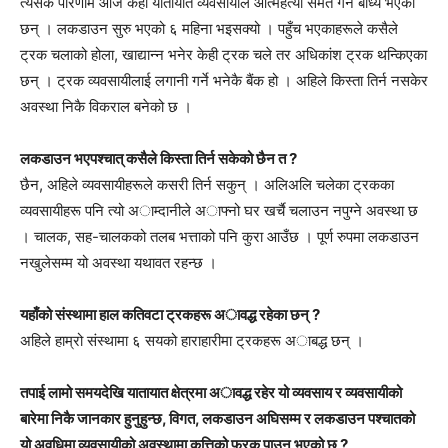
त्यसकै परिणाम आज केही यातायात व्यवसायीले आत्महत्या समेत गर्न बाध्य भएका
छन् । लकडाउन सुरु भएको ६ महिना भइसक्यो । पहुँच भएकाहरूले कसैले
ट्रक चलाको होला, खाद्यान्न भनेर केही ट्रक चले तर अधिकांश ट्रक थन्किएका
छन् । ट्रक व्यवसायीलाई लगानी गर्ने भनेकै बैंक हो । अहिले किस्ता तिर्न नसकेर
अवस्था निकै विकराल बनेको छ ।
लकडाउन भएपश्चात् कसैले किस्ता तिर्न सकेको छैन त ?
छैन, अहिले व्यवसायीहरूले कसरी तिर्न सकुन् । अलिअलि चलेका ट्रकका
व्यवसायीहरू पनि त्यो अाम्दानीले अाफ्नो घर खर्चै चलाउन नपुग्ने अवस्था छ
। चालक, सह-चालकको तलब भत्ताको पनि कुरा आउँछ । पूर्ण रुपमा लकडाउन
नखुलेसम्म यो अवस्था यथावत रहन्छ ।
यहाँको संस्थामा हाल कतिवटा ट्रकहरू अावद्ध रहेका छन् ?
अहिले हाम्रो संस्थामा ६ सयको हाराहारीमा ट्रकहरू अाबद्ध छन् ।
तपाई लामो समयदेखि यातायात क्षेत्रमा अावद्ध रहेर यो व्यवसाय र व्यवसायीको
बारेमा निकै जानकार हुनुहुन्छ, विगत, लकडाउन अघिसम्म र लकडाउन पश्चातको
यो अवधिमा व्यवसायीको अवस्थामा कत्तिको फरक पाउनु भएको छ ?