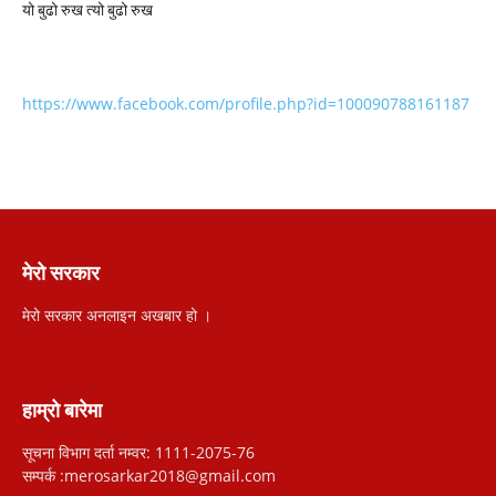
यो बुढो रुख त्यो बुढो रुख
https://www.facebook.com/profile.php?id=100090788161187
मेरो सरकार
मेरो सरकार अनलाइन अखबार हो ।
हाम्रो बारेमा
सूचना विभाग दर्ता नम्वर: 1111-2075-76
सम्पर्क :merosarkar2018@gmail.com