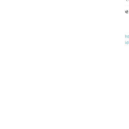
यो
h
i