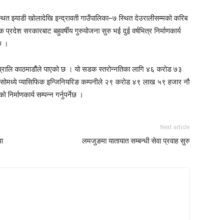
ित झ्याडी खोलादेखि इन्द्रावती गाउँपालिका–७ स्थित देउरालीसम्मको करिब
देश सरकारबाट बहुवर्षीय गुरुयोजना सुरु भई दुई वर्षभित्र निर्माणकार्य
 छ ।
ी प्रालि काठमाडौंले पाएको छ । यो सडक स्तरोन्नतिका लागि ४६ करोड ७३
सोमध्ये प्यासिफिक इन्जिनियरिङ कम्पनीले २९ करोड ४९ लाख ५९ हजार नौ
्माणकार्य सम्पन्न गर्नुपर्नेछ ।
Next article
धा
लमजुङमा यातायात सम्बन्धी सेवा प्रवाह सुरु