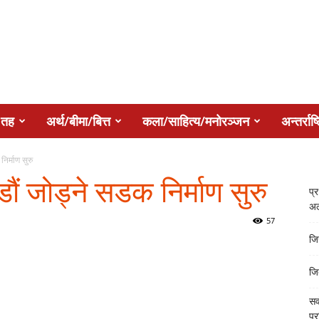
 तह
अर्थ/बीमा/बित्त
कला/साहित्य/मनोरञ्जन
अन्तर्राष्
िर्माण सुरु
ौं जोड्ने सडक निर्माण सुरु
प्
अल
57
जि
जि
सर
प्