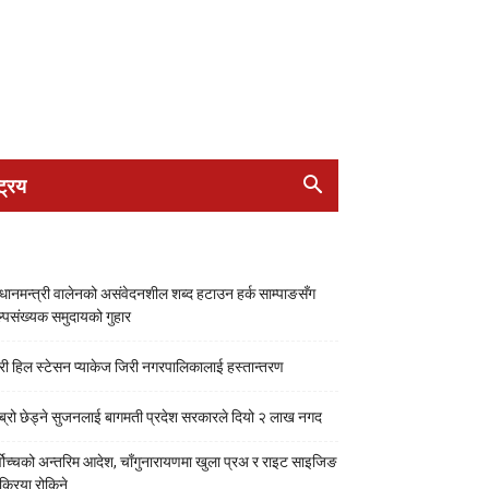
ट्रिय
रधानमन्त्री वालेनको असंवेदनशील शब्द हटाउन हर्क साम्पाङसँग
्पसंख्यक समुदायको गुहार
री हिल स्टेसन प्याकेज जिरी नगरपालिकालाई हस्तान्तरण
ब्रो छेड्ने सुजनलाई बागमती प्रदेश सरकारले दियो २ लाख नगद
्वोच्चको अन्तरिम आदेश, चाँगुनारायणमा खुला प्रअ र राइट साइजिङ
रक्रिया रोकिने