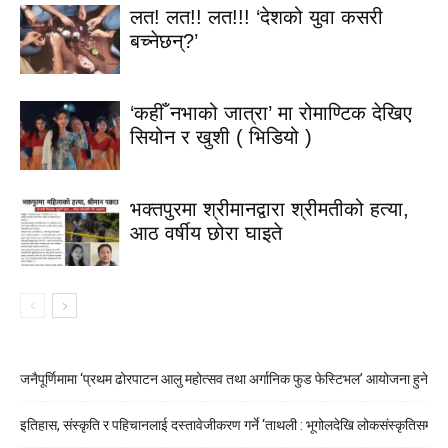
लत! लत!! लत!!! ‘देशको युवा कसरी
बच्नेछन्?’
‘कहीँ नभाको जात्रा’ मा रोमाण्टिक देखिए
सियोन र खुशी ( भिडियो )
भक्तपुरमा श्रीमानद्वारा श्रीमतीको हत्या,
आठ वर्षीय छोरा घाइते
जनैपूर्णिमामा ‘प्रथम ढोरपाटन आलु महोत्सव तथा अर्गानिक फुड फेस्टिभल’ आयोजना हुने
इतिहास, संस्कृति र पहिचानलाई दस्तावेजीकरण गर्ने ‘ताथली : भूगोलदेखि लोकसंस्कृतिसम्म’