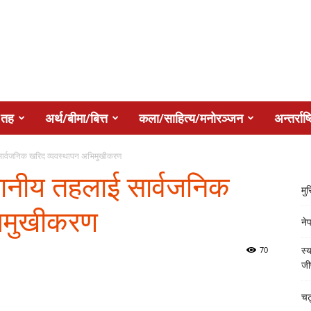
 तह
अर्थ/बीमा/बित्त
कला/साहित्य/मनोरञ्जन
अन्तर्राष्
ई सार्वजनिक खरिद व्यवस्थापन अभिमुखीकरण
स्थानीय तहलाई सार्वजनिक
मु
भिमुखीकरण
ने
70
स्य
जी
चट