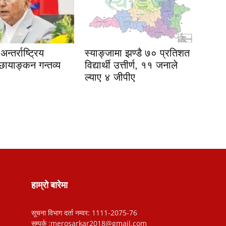
न्तर्राष्ट्रिय
स्याङ्जामा झण्डै ७० प्रतिशत
छायाङ्कन गन्तव्य
विद्यार्थी उत्तीर्ण, ११ जनाले
ल्याए ४ जीपीए
हाम्रो बारेमा
सूचना विभाग दर्ता नम्वर: 1111-2075-76
सम्पर्क :merosarkar2018@gmail.com