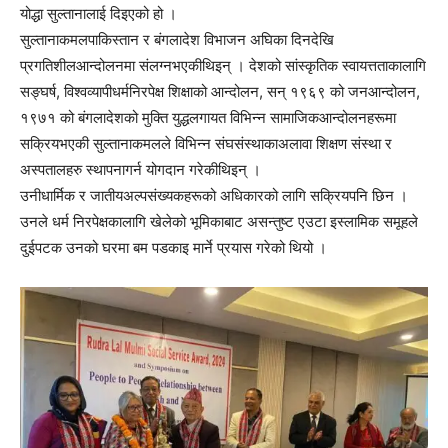
योद्धा सुल्तानालाई दिइएको हो ।
सुल्तानाकमलपाकिस्तान र बंगलादेश विभाजन अघिका दिनदेखि
प्रगतिशीलआन्दोलनमा संलग्नभएकीथिइन् । देशको सांस्कृतिक स्वायत्तताकालागि
सङ्घर्ष, विश्वव्यापीधर्मनिरपेक्ष शिक्षाको आन्दोलन, सन् १९६९ को जनआन्दोलन,
१९७१ को बंगलादेशको मुक्ति युद्धलगायत विभिन्न सामाजिकआन्दोलनहरूमा
सक्रियभएकी सुल्तानाकमलले विभिन्न संघसंस्थाकाअलावा शिक्षण संस्था र
अस्पतालहरु स्थापनागर्न योगदान गरेकीथिइन् ।
उनीधार्मिक र जातीयअल्पसंख्यकहरूको अधिकारको लागि सक्रियपनि छिन ।
उनले धर्म निरपेक्षकालागि खेलेको भूमिकाबाट असन्तुष्ट एउटा इस्लामिक समूहले
दुईपटक उनको घरमा बम पडकाइ मार्ने प्रयास गरेको थियो ।