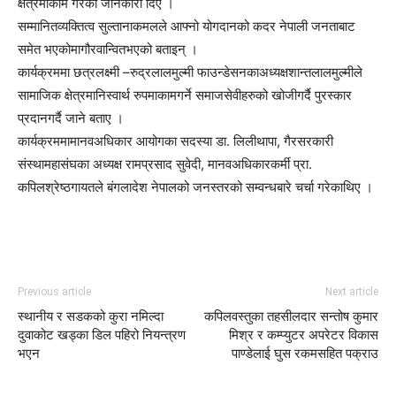
क्षेत्रमाकाम गरेको जानकारी दिए ।
सम्मानितव्यक्तित्व सुल्तानाकमलले आफ्नो योगदानको कदर नेपाली जनताबाट
समेत भएकोमागौरवान्वितभएको बताइन् ।
कार्यक्रममा छत्रलक्ष्मी –रुद्रलालमुल्मी फाउन्डेसनकाअध्यक्षशान्तलालमुल्मीले
सामाजिक क्षेत्रमानिस्वार्थ रुपमाकामगर्ने समाजसेवीहरुको खोजीगर्दै पुरस्कार
प्रदानगर्दै जाने बताए ।
कार्यक्रममामानवअधिकार आयोगका सदस्या डा. लिलीथापा, गैरसरकारी
संस्थामहासंघका अध्यक्ष रामप्रसाद सुवेदी, मानवअधिकारकर्मी प्रा.
कपिलश्रेष्ठगायतले बंगलादेश नेपालको जनस्तरको सम्वन्धबारे चर्चा गरेकाथिए ।
Previous article
Next article
स्थानीय र सडकको कुरा नमिल्दा
कपिलवस्तुका तहसीलदार सन्तोष कुमार
दुवाकोट खड्का डिल पहिरो नियन्त्रण
मिश्र र कम्प्युटर अपरेटर विकास
भएन
पाण्डेलाई घुस रकमसहित पक्राउ