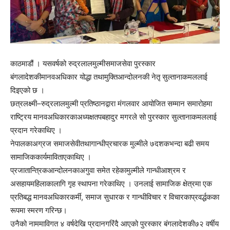
काठमाडौं । यसवर्षको रुद्रलालमुल्मीसमाजसेवा पुरस्कार
बंगलादेशकीमानवअधिकार योद्धा तथामुक्तिआन्दोलनकी नेतृ सुल्तानाकमललाई
दिइएको छ ।
छत्रलक्ष्मी–रुद्रलालमुल्मी प्रतिष्ठानद्वारा मंगलवार आयोजित सम्मान समारोहमा
राष्ट्रिय मानवअधिकारकाअध्यक्षतपबहादुर मगरले सो पुरस्कार सुल्तानाकमललाई
प्रदान गरेकाथिए ।
नेपालकाअग्रज समाजसेवीतथागान्धीप्रचारक मुल्मीले ७दशकभन्दा बढी समय
सामाजिककार्यमाविताएकाथिए ।
प्रजातान्त्रिकआन्दोलनकाअगुवा समेत रहेकामुल्मीले गान्धीआश्रम र
असहायमहिलाकालागि गृह स्थापना गरेकाथिए । उनलाई सामाजिक क्षेत्रमा एक
प्रतिबद्ध मानवअधिकारकर्मी, समाज सुधारक र गान्धीविचार र विचारकाप्रवर्द्धकका
रूपमा स्मरण गरिन्छ।
उनैको नाममाविगत ४ वर्षदेखि प्रदानगरिंदै आएको पुरस्कार बंगलादेशकी७२ वर्षीय