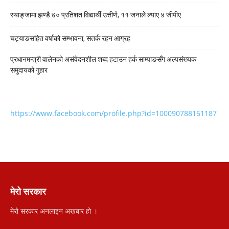
स्याङ्जामा झण्डै ७० प्रतिशत विद्यार्थी उत्तीर्ण, ११ जनाले ल्याए ४ जीपीए
चट्याङसहित वर्षाको सम्भावना, सतर्क रहन आग्रह
प्रधानमन्त्री वालेनको असंवेदनशील शब्द हटाउन हर्क साम्पाङसँग अल्पसंख्यक
समुदायको गुहार
https://www.facebook.com/profile.php?id=100090788161187
मेरो सरकार
मेरो सरकार अनलाइन अखबार हो ।