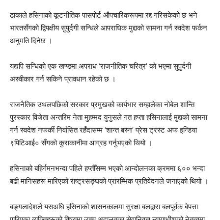
ढाकाले हसिनाको कूटनीतिक पासपोर्ट औपचारिकरूपमा रद्द गरिसकेको छ भने
भारतसँगको द्विपक्षीय सुपुर्दगी सन्धिले आपराधिक मुद्दाको सामना गर्न स्वदेश फर्कन
अनुमति दिनेछ ।
यद्यपि सन्धिको एक खण्डमा अपराध ‘राजनीतिक चरित्र’ को भएमा सुपुर्दगी
अस्वीकार गर्न सकिने प्रावधान रहेको छ ।
राजनैतिक उथलपछिको सरकार प्रमुखको कार्यभार सम्हालेका नोबेल शान्ति
पुरस्कार विजेता अन्तरिम नेता मुहम्मद युनुसले गत हप्ता हसिनालाई मुद्दाको सामना
गर्न स्वदेश नफर्की निर्वासित रहँदासम्म ‘शान्त बस्न’ प्रेस ट्रस्ट अफ इन्डिया
९पिटिआई० सँगको कुराकानीमा आग्रह गर्नुभएको थियो ।
हसिनाको बहिर्गमनभन्दा पहिले हप्तौँसम्म भएको आन्दोलनका क्रममा ६०० भन्दा
बढी मानिसहरू मारिएको राष्ट्रसङ्घको प्रारम्भिक प्रतिवेदनले जनाएको थियो ।
बङ्गलादेशले यसअघि हसिनाको शासनकालमा सुरक्षा बलद्वारा बलपूर्वक बेपत्ता
पारिएका व्यक्तिहरूको विषयमा उच्च अदालतका सेवानिवृत्त न्यायाधीशको नेतृत्वमा