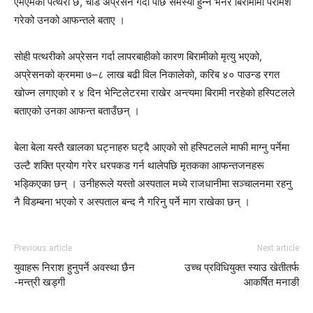
एमएमको पत्थरी छ, चाँडै अप्रेसन गर्दा पछि समस्या हुन्न भनेर बिरामीमा परामर्श
गरेको उनको आफन्तले बताए ।
सोही पत्थरीको अप्रेसन गर्दा लापरबाहीको कारण बिरामीको मृत्यु भएको,
अप्रेसनको क्रममा ७–८ लाख बढी विल निकालेको, करिब ४० पाउन्ड रगत
खोज्न लगाएको र ४ दिन भेन्टिलेटरमा राखेर अन्त्यमा बिरामी नरहेको हस्पिटलले
बताएको उनका आफन्त बताउँछन् ।
बेला बेला यस्तै खालका घट्नाहरु घट्दै आएको सो हस्पिटलले माफी माग्नु पर्नेमा
उल्टै शक्ति प्रयोग गरेर धरपकड गर्न थालेपछि मृतकका आफन्तजनहरू
भड्किएका छन् । उनीहरूले यस्तो अस्पताल मध्ये राजधानीमा सञ्चालनमा रहनु
नै विडम्बना भएको र अस्पताल बन्द नै गरिनु पर्ने माग राखेका छन् ।
Previous article
Next article
युवाहरू निराश हुनुपर्ने अवस्था छैन
उच्च प्रविधियुक्त स्याउ खेतीतर्फ
-मन्त्री खड्गी
आकर्षित मनाङी