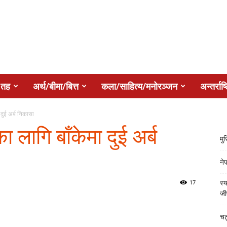
 तह
अर्थ/बीमा/बित्त
कला/साहित्य/मनोरञ्जन
अन्तर्राष्
 दुई अर्ब निकासा
ा लागि बाँकेमा दुई अर्ब
मु
ने
17
स्य
जी
चट