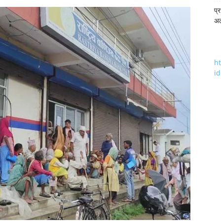
प्
अल
h
i