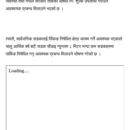
व्यवस्था तथा नेपाल सरकार तोकेका औषधी निः शुल्क उपलव्धि गराउन
आवश्वयक प्रबन्ध मिलाउने भएको छ ।
त्यस्तै, सार्वजनिक सडकलाई र्पािकङ निषेधित क्षेत्र कायम गर्ने आवश्यक भएकाले
चालु आर्थिक बर्ष बाटै सडक चौडाइ न्युनतम ८ मिटर भन्दा कम सडकहरुमा
पार्किङ निषेधित गनृ आवश्यक प्रबन्ध मिलाउने घोषणा गरेको छ ।