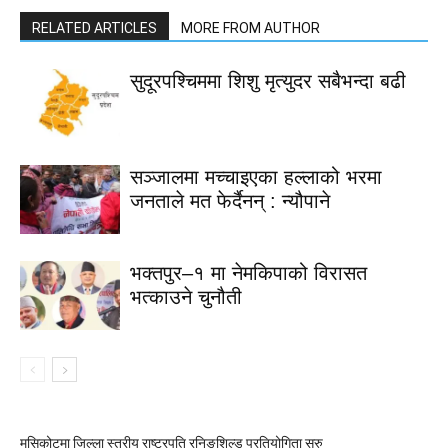
RELATED ARTICLES
MORE FROM AUTHOR
सुदूरपश्चिममा शिशु मृत्युदर सबैभन्दा बढी
सञ्जालमा मच्चाइएका हल्लाको भरमा
जनताले मत फेर्दैनन् : न्यौपाने
भक्तपुर–१ मा नेमकिपाको विरासत
भत्काउने चुनौती
मुसिकोटमा जिल्ला स्तरीय राष्ट्रपति रनिङशिल्ड प्रतियोगिता सुरु