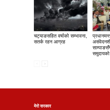
चट्याङसहित वर्षाको सम्भावना,
प्रधानमन्
सतर्क रहन आग्रह
असंवेदनश
साम्पाङसँ
समुदायको 
मेरो सरकार