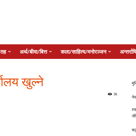
 तह
अर्थ/बीमा/बित्त
कला/साहित्य/मनोरञ्जन
अन्तर्राष्
लय खुल्ने
मु
36
ने
स्य
जी
चट