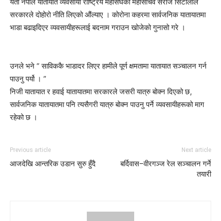
यता नेपाल यातायात व्यवसायी राष्ट्रिय महासंघका महासचिव सरोज सिटौलाले
सरकारले दोहोरो नीति लिएको औंल्याए । कोरोना कहरमा सार्वजनिक यातायातमा
भाडा बढाइदिएर व्यवसायीहरूलाई बदनाम गराउन खोजेको गुनासो गरे ।
उनले भने “ साविककै भाडादर लिएर हामीले पूर्ण क्षमतामा यातायात सञ्चालन गर्न
पाउनु पर्यो । ”
निजी यातायात र हवाई यातायातमा सरकारले जसरी यात्रु बोक्न दिएको छ,
सार्वजनिक यातायातमा पनि त्यसैगरी यात्रु बोक्न पाउनु पर्ने व्यवसायीहरूको माग
रहेको छ ।
Previous article
Next article
आजदेखि आन्तरिक उडान सुरु हुँदै
बर्दिवास–वीरगञ्ज रेल सञ्चालन गर्ने
तयारी