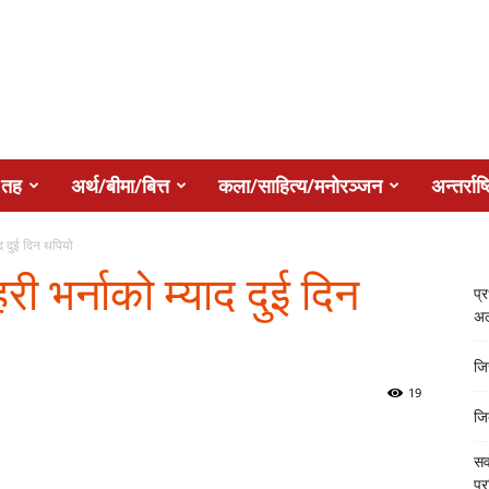
 तह
अर्थ/बीमा/बित्त
कला/साहित्य/मनोरञ्जन
अन्तर्राष्
याद दुई दिन थपियो
हरी भर्नाको म्याद दुई दिन
प्
अल
जि
19
जि
सर
प्