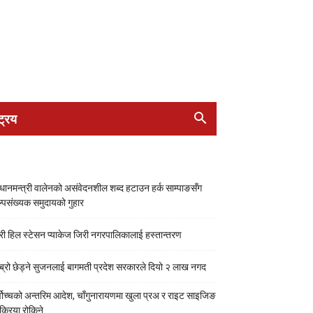
ट्रिय
रधानमन्त्री वालेनको असंवेदनशील शब्द हटाउन हर्क साम्पाङसँग
्पसंख्यक समुदायको गुहार
री हिल स्टेसन प्याकेज जिरी नगरपालिकालाई हस्तान्तरण
ब्रो छेड्ने सुजनलाई बागमती प्रदेश सरकारले दियो २ लाख नगद
्वोच्चको अन्तरिम आदेश, चाँगुनारायणमा खुला प्रअ र राइट साइजिङ
रक्रिया रोकिने