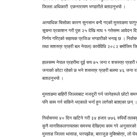
जिल्ला अधिकारी एकनारायण भण्डारीले बताउनुभयो ।
अत्याधिक चिसोका कारण सुनसान बन्दै गएको मुस्ताङमा फागुन 
सूचना प्रकाशन गरी पुस २५ देखि माघ १ गतेसम्म आवेदन दि
निर्णय गरिएको सहायक प्रजिअ भण्डारीको भनाइ छ । निर्वाचन 
तथा सशस्त्र प्रहरी बल नेपाल) कार्यविधि २०८२ बमोजिम जिल
हालसम्म नेपाल प्रहरीमा दुई सय ७५ जना र शसस्त्र प्रहरी 
जनाको कोटा रहेको छ भने शसस्त्र प्रहरी बलमा ४६ जना रहेको
बताउनुभयो ।
मुस्ताङमा बाहिरी जिल्लाबाट मजदुरी गर्न जानेहरूले छोटो समय
पनि काम गर्न सकिने भएकाले भर्ना हुन लागेको बताएका छन्
निर्वाचनमा ४० दिन खटिने गरी ३४ हजार ७७६ रुपियाँ तलबसु
कुनै मानसिकलगायतका समस्या देखिएमा काम गरे अनुसारको सुव
मुस्ताङ जिल्ला थासाङ, घरपझोङ, बाराजुङ मुक्तिक्षेत्र, ल