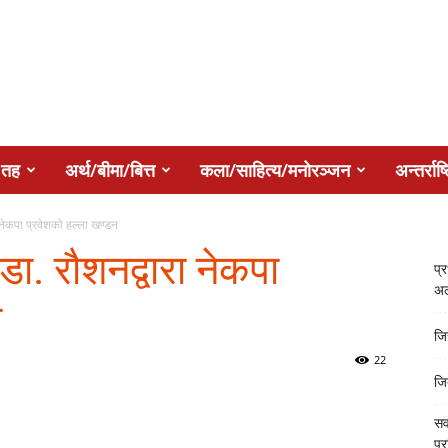
 तह
अर्थ/बीमा/बित्त
कला/साहित्य/मनोरञ्जन
अन्तर्राष्
 नेकपा प्रवेशको हल्ला खण्डन
डा. रौशनद्वारा नेकपा
प्
अल
न
जि
22
जि
सर
प्