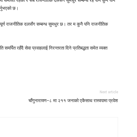
मा समर्पित रहेको र सबै राजनीतिक दलसँग सुमधुर सम्बन्ध रहे पनि कुनै पनि
र्नुभएको छ।
्पूर्ण राजनीतिक दलसँग सम्बन्ध सुमधुर छ। तर म कुनै पनि राजनीतिक
रति समर्पित रहँदै सेवा प्रवाहलाई निरन्तरता दिने प्रतिबद्धता समेत व्यक्त
Next article
चाँगुनारायण–८ मा २११ जनाको एकैसाथ रास्वपामा प्रवेश