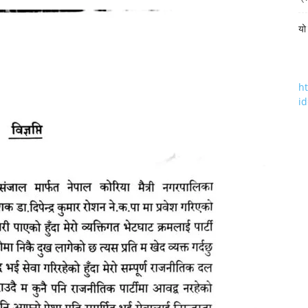
यो
h
i