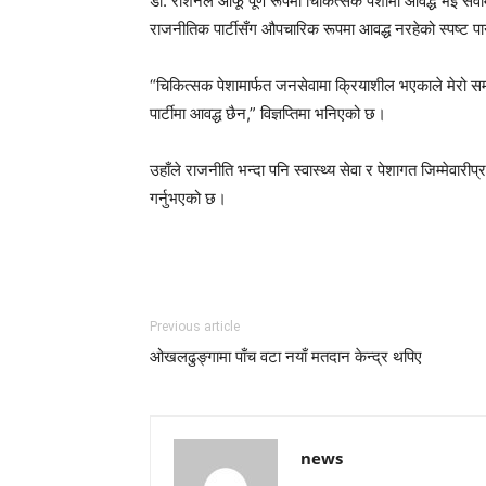
डा. रौशनले आफू पूर्ण रूपमा चिकित्सक पेशामा आवद्ध भई सेवा
राजनीतिक पार्टीसँग औपचारिक रूपमा आवद्ध नरहेको स्पष्ट पा
“चिकित्सक पेशामार्फत जनसेवामा क्रियाशील भएकाले मेरो सम
पार्टीमा आवद्ध छैन,” विज्ञप्तिमा भनिएको छ।
उहाँले राजनीति भन्दा पनि स्वास्थ्य सेवा र पेशागत जिम्मेवारीप्
गर्नुभएको छ।
Previous article
ओखलढुङ्गामा पाँच वटा नयाँ मतदान केन्द्र थपिए
news