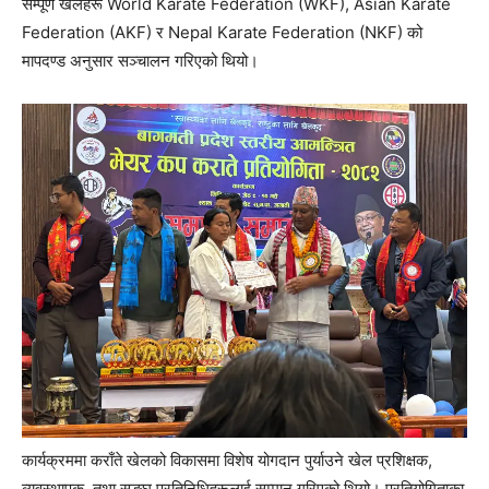
सम्पूर्ण खेलहरू World Karate Federation (WKF), Asian Karate
Federation (AKF) र Nepal Karate Federation (NKF) को
मापदण्ड अनुसार सञ्चालन गरिएको थियो।
कार्यक्रममा कराँते खेलको विकासमा विशेष योगदान पुर्याउने खेल प्रशिक्षक,
व्यवस्थापक, तथा सङ्घ प्रतिनिधिहरूलाई सम्मान गरिएको थियो। प्रतियोगिताका