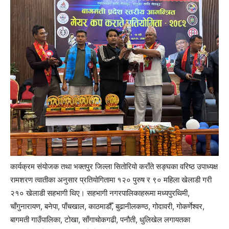
कार्यक्रम संयोजक तथा भक्तपुर जिल्ला सितोरियो कराँते सङ्घका वरिष्ठ उपाध्यक्ष
रामशरण त्वातीका अनुसार प्रतियोगितामा १२० पुरुष र ९० महिला खेलाडी गरी
२१० खेलाडी सहभागी थिए। सहभागी नगरपालिकाहरूमा मध्यपुरथिमी,
चाँगुनारायण, बनेपा, पाँचखाल, काठमाडौँ, बुढानीलकण्ठ, गोदावरी, गोकर्णेश्वर,
बागमती गाउँपालिका, टोखा, साँगाचोकगढी, पनौती, धुलिखेल लगायतका