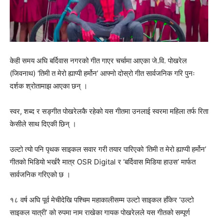
केही समय अघि बर्दिवास नगरको गीत गाएर चर्चामा आएका जे.वि. पोखरेल
(जिवनाथ) ‘तिमी त मेरो ह्याप्पी हर्मोन’ आफ्नो दोस्रो गीत सार्वजनिक गरि पुनः
दर्शक श्रोतामाझ आएका छन् ।
स्वर, शब्द र सङ्गीत पोखरेलकै रहेको यस गीतमा उनलाई स्वरमा महिला तर्फ रिता
केसीले साथ दिएकी छिन् ।
उल्टो त्यो पनि पृथक साइकल सवार गरी तयार पारिएको ‘तिमी त मेरो ह्याप्पी हर्मोन’
गीतको भिडियो भर्खरै मात्र OSR Digital र ‘बर्दिवास मिडिया हाउस’ मार्फत
सार्वजनिक गरिएको छ ।
१८ वर्ष अघि पूर्व मेचीदेखि पश्चिम महाकालीसम्म उल्टो साइकल हाँकेर ‘उल्टो
साइकल यात्री’ को रुपमा नाम राखेका गायक पोखरेलले यस गीतको सम्पूर्ण