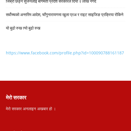
जिब्रो छेड्ने सुजनलाई बागमती प्रदेश सरकारले दियो २ लाख नगद
सर्वोच्चको अन्तरिम आदेश, चाँगुनारायणमा खुला प्रअ र राइट साइजिङ प्रक्रिया रोकिने
यो बुढो रुख त्यो बुढो रुख
https://www.facebook.com/profile.php?id=100090788161187
मेरो सरकार
मेरो सरकार अनलाइन अखबार हो ।