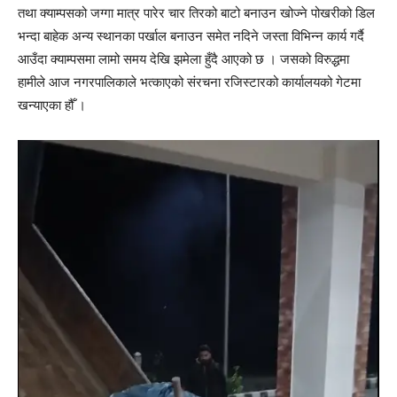
तथा क्याम्पसको जग्गा मात्र पारेर चार तिरको बाटो बनाउन खोज्ने पोखरीको डिल
भन्दा बाहेक अन्य स्थानका पर्खाल बनाउन समेत नदिने जस्ता विभिन्न कार्य गर्दै
आउँदा क्याम्पसमा लामो समय देखि झमेला हुँदै आएको छ । जसको विरुद्धमा
हामीले आज नगरपालिकाले भत्काएको संरचना रजिस्टारको कार्यालयको गेटमा
खन्याएका हौँ ।