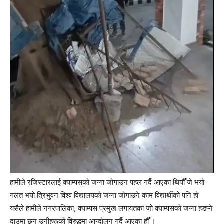
हामीले रजिस्टारलाई क्याम्पसको जग्गा जोगाउन पहल गर्दै आएका थियौँ जे भयो
गलत भयो त्रिभुवन विश्व विद्यालयको जग्गा जोगाउने काम विद्यार्थीको पनि हो
यसैले हामीले नगरपालिका, क्याम्पस प्रमुख लगायतका जो क्याम्पसको जग्गा हडप्ने
दाउमा छन् उनीहरूको विरुद्धमा आन्दोलन गर्दै आएका हौँ ।