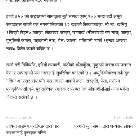
पर्यटकीय आकर्षण बढ्दै गएको छ ।
झन्डै ७५० को सङ्ख्यामा सानाठूला मूर्त सम्पदा एवम् १०० भन्दा बढी अमूर्त
सम्पदाहरू रहेको यस नगरपालिकाको ३२ खतको बिस्काजात्रा, म्ये प्वाः खनिगु
९जिब्रो छेड्ने० जात्रा, लोकेश्वर जात्रा, छाप्याखं (नीलबाराही गण नाच) जात्रा,
पुलुकिसी जात्रा, महाकाली नाच, भैलः जात्रा, भतिमाली प्याखं ९इन्द्र अप्सरा
नाच० विशेष रूपले चर्चित छ ।
त्यसै गरी तिकिंवजि, हरियो तरकारी, माटोको भाँडाकुँडा, मुकुन्डो जस्ता परम्परागत
पेसा र उत्पादनले यस नगरलाई सुपरिचित बनाएको छ। आधुनिकीकरण तर्फ दूत
गतिमा अग्रसर रहेर पनि यस नगरले आफ्नो कला, संस्कृति, पेसा, मनोरम
प्राकृतिक सौन्दर्य, पुरातात्त्विक स्मारक र परम्परागत जीवनशैलीलाई आज पर्यन्त
जीवन्त राखेको छ ।
Previous article
Next article
दायित्व वाङ्मय प्रतिष्ठानद्वारा चार
प्रगति युवा समाजद्वारा धन्यवाद ज्ञापन
स्रष्टालाई पुरस्कृत गरिने