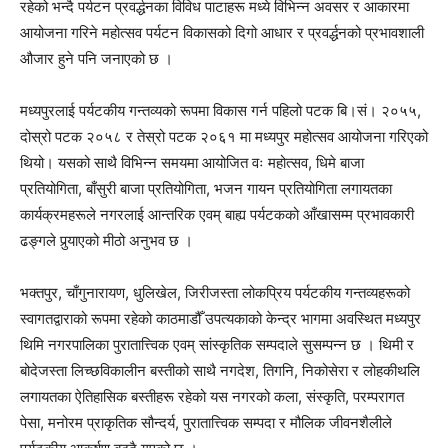
रहेको भन्दै पर्यटन प्रवर्द्धनका विविध पाटाहरू मध्ये विभिन्न अवसर र आकारमा
आयोजना गरिने महोत्सव पर्यटन विकासको दिगो आधार र प्रवर्द्धनको प्रभावशाली
औजार हुने पनि जनाएको छ ।
मध्यपुरलाई पर्यटकीय गन्तव्यको रूपमा विकास गर्न पहिलो पटक बि।सं। २०५५,
दोस्रो पटक २०५८ र तेस्रो पटक २०६१ मा मध्यपुर महोत्सव आयोजना गरिएको
थियो। यसको साथै विभिन्न समयमा आयोजित वः महोत्सव, धिमे बाजा
प्रतियोगिता, बाँसुरी बाजा प्रतियोगिता, भजन गायन प्रतियोगिता लगायतका
कार्यक्रमहरूले नगरलाई आन्तरिक एवम् बाह्य पर्यटकको आँखासम्म प्रभावकारी
ढङ्गले पुर्‍याएको मीठो अनुभव छ ।
भक्तपुर, चाँगुनारायण, धुलिखेल, जिरीजस्ता लोकप्रिय पर्यटकीय गन्तव्यहरूको
स्वागतद्वाराको रूपमा रहेको काठमाडौँ उपत्यकाको केन्द्र भागमा अवस्थित मध्यपुर
थिमि नगरपालिका पुरातात्त्विक एवम् सांस्कृतिक सम्पदाले सुसम्पन्न छ । थिमी र
बोदेजस्ता लिच्छविकालीन बस्तीको साथै नगदेश, तिगनि, निकोसेरा र लोहकीथलि
लगायतका ऐतिहासिक बस्तीहरू रहेको यस नगरको कला, संस्कृति, परम्परागत
पेसा, मनोरम प्राकृतिक सौन्दर्य, पुरातात्त्विक सम्पदा र मौलिक जीवनशैलीले