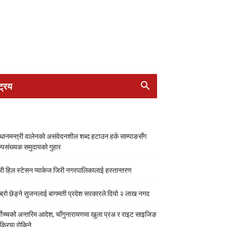
ट्रिय
रधानमन्त्री वालेनको असंवेदनशील शब्द हटाउन हर्क साम्पाङसँग
्पसंख्यक समुदायको गुहार
री हिल स्टेसन प्याकेज जिरी नगरपालिकालाई हस्तान्तरण
ब्रो छेड्ने सुजनलाई बागमती प्रदेश सरकारले दियो २ लाख नगद
्वोच्चको अन्तरिम आदेश, चाँगुनारायणमा खुला प्रअ र राइट साइजिङ
रक्रिया रोकिने