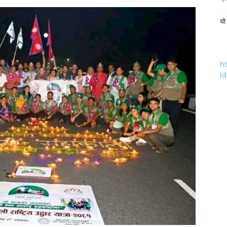
यो
h
i