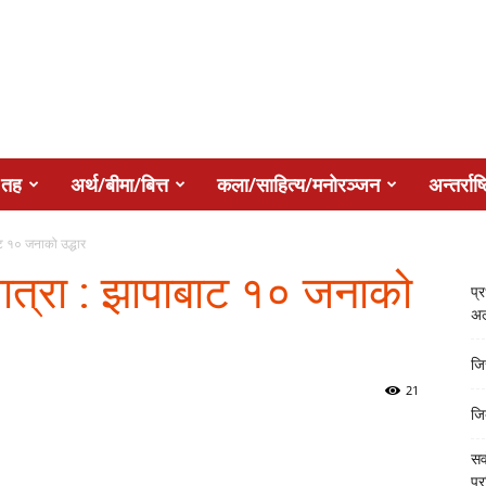
 तह
अर्थ/बीमा/बित्त
कला/साहित्य/मनोरञ्जन
अन्तर्राष्
ाट १० जनाको उद्धार
यात्रा : झापाबाट १० जनाको
प्
अल
जि
21
जि
सर
प्