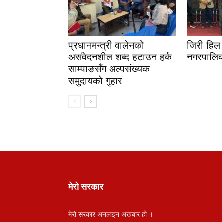
प्रधानमन्त्री वालेनको
जिरी हिल 
असंवेदनशील शब्द हटाउन हर्क
नगरपालिक
साम्पाङसँग अल्पसंख्यक
समुदायको गुहार
मेरो सरकार
मेरो सरकार अनलाइन अखबार हो ।