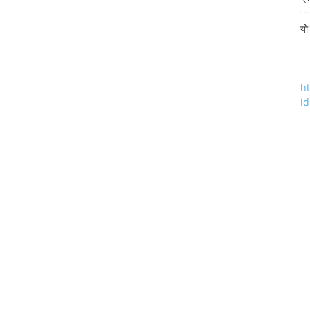
यो
h
i