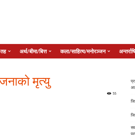
 तह
अर्थ/बीमा/बित्त
कला/साहित्य/मनोरञ्जन
अन्तर्राष्
जनाको मृत्यु
प्
अल
55
जि
जि
सर
प्