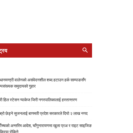
ट्रिय
रधानमन्त्री वालेनको असंवेदनशील शब्द हटाउन हर्क साम्पाङसँग
्पसंख्यक समुदायको गुहार
री हिल स्टेसन प्याकेज जिरी नगरपालिकालाई हस्तान्तरण
ब्रो छेड्ने सुजनलाई बागमती प्रदेश सरकारले दियो २ लाख नगद
्वोच्चको अन्तरिम आदेश, चाँगुनारायणमा खुला प्रअ र राइट साइजिङ
रक्रिया रोकिने