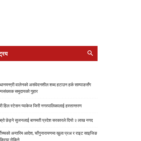
ट्रिय
रधानमन्त्री वालेनको असंवेदनशील शब्द हटाउन हर्क साम्पाङसँग
्पसंख्यक समुदायको गुहार
री हिल स्टेसन प्याकेज जिरी नगरपालिकालाई हस्तान्तरण
ब्रो छेड्ने सुजनलाई बागमती प्रदेश सरकारले दियो २ लाख नगद
्वोच्चको अन्तरिम आदेश, चाँगुनारायणमा खुला प्रअ र राइट साइजिङ
रक्रिया रोकिने