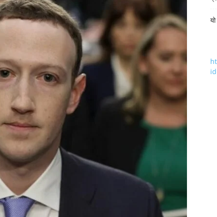
यो
h
i