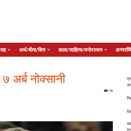
 तह
अर्थ/बीमा/बित्त
कला/साहित्य/मनोरञ्जन
अन्तर्राष्
 अर्ब नोक्सानी
प्
अल
56
जि
जि
सर
प्