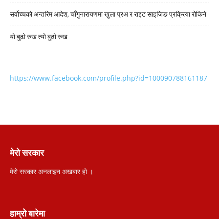
सर्वोच्चको अन्तरिम आदेश, चाँगुनारायणमा खुला प्रअ र राइट साइजिङ प्रक्रिया रोकिने
यो बुढो रुख त्यो बुढो रुख
https://www.facebook.com/profile.php?id=100090788161187
मेरो सरकार
मेरो सरकार अनलाइन अखबार हो ।
हाम्रो बारेमा